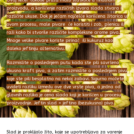
Ovaj šećer takođe pruža malo slatkoće u finalnom
proizvodu, a korišćenje različitih izvora slada stvara i
različite ukuse. Dok je ječam najčešće korišćena žitarica u
ovom procesu, male pivare će koristiti i zob, pšenicu ili
raži kako bi stvorile različite kompleksne arome piva.
Mnoge velike pivare koriste pirinač ili kukuruz kao
daleko jeftiniju alternativu.
Razmislite o poslednjem putu kada ste pili savršeno
ukusno kraft pivo, a zatim razmislite o poslednjem pivu
koje ste pili besplatno na nekoj zabavi. Sigurno možete
uvideti razliku između ove dve vrste piva, a jedna od
glavnih razlika je cena slada koji je korišćen u procesu
proizvodnje. Jeftin slad = jeftino (bezukusno) pivo.
Slad je proklijalo žito, koje se upotrebljava za varenje