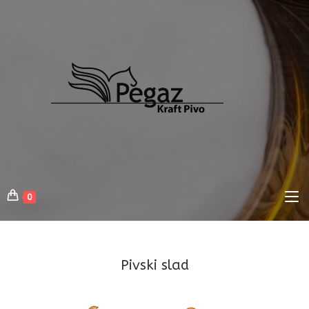
Skip
to
content
0
Pivski slad