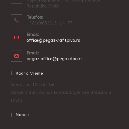
Hvjezdoslavova 139, Stara Pazova,
Republika Srbija
Telefon:
+381(0)65/215-14-77
Email:
Opens
office@pegazkraftpivo.rs
in
your
Email:
application
Opens
pegaz.office@pegazdoo.rs
in
your
Radno Vreme
application
Sreda: od 10h do 14h
Ostalim danima nas kontaktirajte pre dolaska u
salon
Mapa :