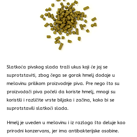
Slatkoća pivskog slada traži ukus koji će joj se
suprotstaviti, zbog čega se gorak hmelj dodaje u
mešavinu prilikom proizvodnje piva. Pre nego što su
proizvođači piva počeli da koriste hmelj, mnogi su
koristili i različite vrste biljaka i začina, kako bi se
suprotstavili slatkoći slada.
Hmelj je uveden u mešavinu i iz razloga što deluje kao
prirodni konzervans, jer ima antibakterijske osobine.