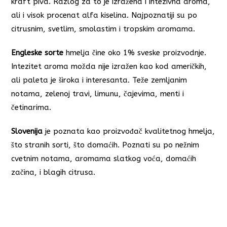
kraft piva. Razlog za to je izražena i intezivna aroma,
ali i visok procenat alfa kiselina. Najpoznatiji su po
citrusnim, svetlim, smolastim i tropskim aromama.
Engleske sorte
hmelja čine oko 1% sveske proizvodnje.
Intezitet aroma možda nije izražen kao kod američkih,
ali paleta je široka i interesanta. Teže zemljanim
notama, zelenoj travi, limunu, čajevima, menti i
četinarima.
Slovenija
je poznata kao proizvođač kvalitetnog hmelja,
što stranih sorti, što domaćih. Poznati su po nežnim
cvetnim notama, aromama slatkog voća, domaćih
začina, i blagih citrusa.