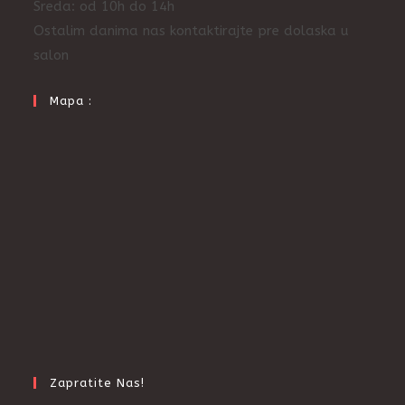
Sreda: od 10h do 14h
Ostalim danima nas kontaktirajte pre dolaska u
salon
Mapa :
Zapratite Nas!