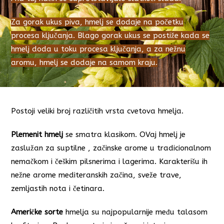
Za gorak ukus piva, hmelj se dodaje na početku
procesa ključanja. Blago gorak ukus se postiže kada se
hmelj doda u toku procesa ključanja, a za nežnu
aromu, hmelj se dodaje na samom kraju.
Postoji veliki broj različitih vrsta cvetova hmelja.
Plemenit hmelj
se smatra klasikom. OVaj hmelj je
zaslužan za suptilne , začinske arome u tradicionalnom
nemačkom i češkim pilsnerima i lagerima. Karakterišu ih
nežne arome mediteranskih začina, sveže trave,
zemljastih nota i četinara.
Američke sorte
hmelja su najpopularnije među talasom