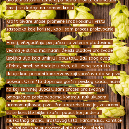
ako jednostavno želite lepu nežnu aromu, aromatični
hmelj se dodaje na samom kraju.
Kraft pivare unose promene kroz količinu i vrstu
sastojaka koje koriste, kao i sam proces proizvodnje.
Hmelj, višegodišnja penjačica sa zelenim plodovima,
veoma je slična marihuani. Ženski plodovi proizvode
lepljiva ulja koja umiriju i opuštaju. Baš zbog ovog
efekta, hmelj se dodaje u pivo, ali i zvog toga što
deluje kao prirodni konzervans koji sprečava da se pivo
pokvari. Osim što doprinosi gorčini pivskog slada, način
na koji se hmelj uvodi u sam proces proizvodnje
omogućava proizvođačima kontrolu nak ukusom i
aromom njihovog piva. Pre upotrebe hmelja, za aromu
su se koristile biljke i začini poput korijandera ,
muskatnog oraha, hrastovog lista, karanfičića, kamilice
i na taj način se suprotstavljalo slatkoći slada.