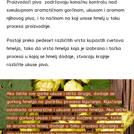
Proizvođači piva zadržavaju konačnu kontrolu nad
sveukupnom aromatičnom gorčinom, ukusom i aromom
njihovog piva, i to načinom na koji unose hmelj u toku
procesa proizvodnje.
Postoji preko pedeset različitih vrsta kupastih cvetova
hmelja, tako da vrsta hmelja koja je izabrana i tačka
procesa u kojoj se hmelj dodaje, stvaraju krajnje
različite ukuse piva.
Ako želite sve gorke ukuse i ništa drugo, dodaje se
gorkog hmelja na početku procesa ključanja. Ključanje
oslobađa aromatične i ukusne osobine hmelja. Ako želite
malo gorkog ukusa i neke druge složene arome, tada
se aromatični hmelj dodaje u toku procesa ključanja. A